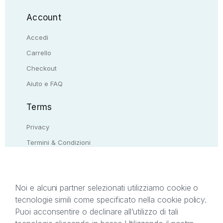
Account
Accedi
Carrello
Checkout
Aiuto e FAQ
Terms
Privacy
Termini & Condizioni
Resi & rimborsi
Contattaci
Noi e alcuni partner selezionati utilizziamo cookie o
tecnologie simili come specificato nella cookie policy.
Il presente sito web è di proprietà di StreetLib S.r.l.
Puoi acconsentire o declinare all’utilizzo di tali
C.F. e P.IVA 05338720963. StreetLib S.r.l. è