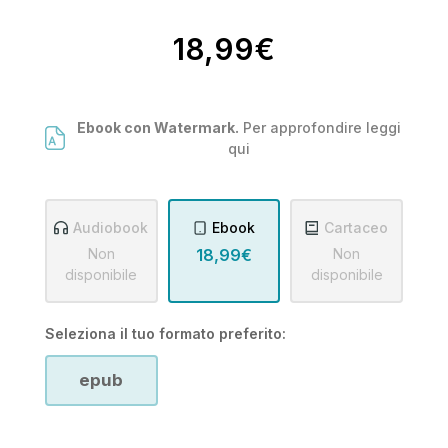
18,99€
Ebook con Watermark.
Per approfondire leggi
qui
Audiobook
Ebook
Cartaceo
Non
18,99€
Non
disponibile
disponibile
Seleziona il tuo formato preferito:
epub