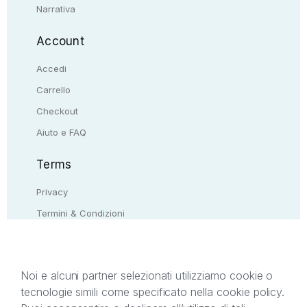
Narrativa
Account
Accedi
Carrello
Checkout
Aiuto e FAQ
Terms
Privacy
Termini & Condizioni
Resi & rimborsi
Contattaci
Noi e alcuni partner selezionati utilizziamo cookie o
tecnologie simili come specificato nella cookie policy.
Il presente sito web è di proprietà di StreetLib S.r.l.