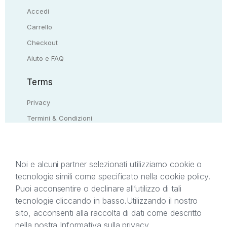
Accedi
Carrello
Checkout
Aiuto e FAQ
Terms
Privacy
Termini & Condizioni
Resi & rimborsi
Contattaci
Noi e alcuni partner selezionati utilizziamo cookie o
tecnologie simili come specificato nella cookie policy.
Il presente sito web è di proprietà di StreetLib S.r.l.
Puoi acconsentire o declinare all’utilizzo di tali
C.F. e P.IVA 05338720963. StreetLib S.r.l. è
tecnologie cliccando in basso.
Utilizzando il nostro
titolare di tutti i diritti di proprietà intellettuale
sito, acconsenti alla raccolta di dati come descritto
afferenti ai marchi, loghi e segni distintivi presenti
nella nostra
Informativa sulla privacy
.
sul sito web. Si invita l’utente a prendere visione