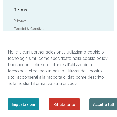
Terms
Privacy
Termini & Condizioni
Resi & rimborsi
Contattaci
Noi e alcuni partner selezionati utilizziamo cookie o
tecnologie simili come specificato nella cookie policy.
Il presente sito web è di proprietà di StreetLib S.r.l.
Puoi acconsentire o declinare all’utilizzo di tali
C.F. e P.IVA 05338720963. StreetLib S.r.l. è
tecnologie cliccando in basso.
Utilizzando il nostro
titolare di tutti i diritti di proprietà intellettuale
sito, acconsenti alla raccolta di dati come descritto
afferenti ai marchi, loghi e segni distintivi presenti
nella nostra
Informativa sulla privacy
.
sul sito web. Si invita l’utente a prendere visione
della privacy policy e delle condizioni relative ai
singoli servizi offerti da StreetLib. Servizio Clienti:
support@streetlib.com
Impostazioni
Rifiuta tutto
Accetta tutti