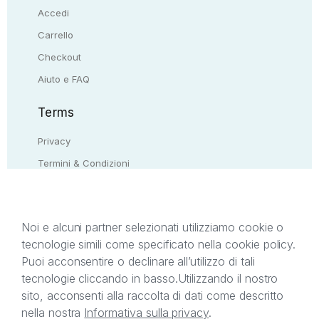
Accedi
Carrello
Checkout
Aiuto e FAQ
Terms
Privacy
Termini & Condizioni
Resi & rimborsi
Contattaci
Noi e alcuni partner selezionati utilizziamo cookie o
tecnologie simili come specificato nella cookie policy.
Il presente sito web è di proprietà di StreetLib S.r.l.
Puoi acconsentire o declinare all’utilizzo di tali
C.F. e P.IVA 05338720963. StreetLib S.r.l. è
tecnologie cliccando in basso.
Utilizzando il nostro
titolare di tutti i diritti di proprietà intellettuale
sito, acconsenti alla raccolta di dati come descritto
afferenti ai marchi, loghi e segni distintivi presenti
nella nostra
Informativa sulla privacy
.
sul sito web. Si invita l’utente a prendere visione