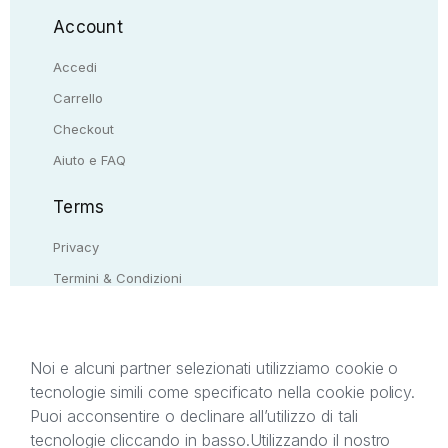
Account
Accedi
Carrello
Checkout
Aiuto e FAQ
Terms
Privacy
Termini & Condizioni
Resi & rimborsi
Contattaci
Noi e alcuni partner selezionati utilizziamo cookie o
tecnologie simili come specificato nella cookie policy.
Il presente sito web è di proprietà di StreetLib S.r.l.
Puoi acconsentire o declinare all’utilizzo di tali
C.F. e P.IVA 05338720963. StreetLib S.r.l. è
tecnologie cliccando in basso.
Utilizzando il nostro