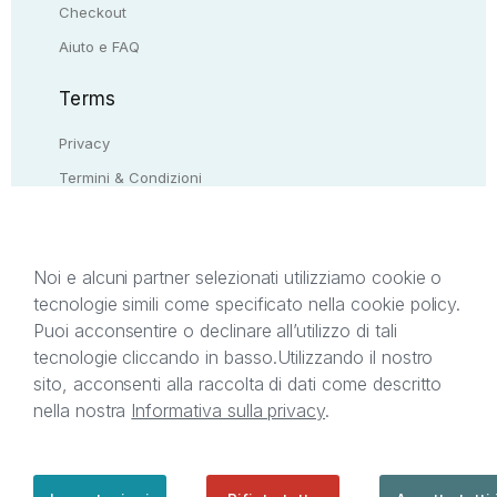
Checkout
Aiuto e FAQ
Terms
Privacy
Termini & Condizioni
Resi & rimborsi
Contattaci
Noi e alcuni partner selezionati utilizziamo cookie o
tecnologie simili come specificato nella cookie policy.
Il presente sito web è di proprietà di StreetLib S.r.l.
Puoi acconsentire o declinare all’utilizzo di tali
C.F. e P.IVA 05338720963. StreetLib S.r.l. è
tecnologie cliccando in basso.
Utilizzando il nostro
titolare di tutti i diritti di proprietà intellettuale
sito, acconsenti alla raccolta di dati come descritto
afferenti ai marchi, loghi e segni distintivi presenti
nella nostra
Informativa sulla privacy
.
sul sito web. Si invita l’utente a prendere visione
della privacy policy e delle condizioni relative ai
singoli servizi offerti da StreetLib. Servizio Clienti:
support@streetlib.com