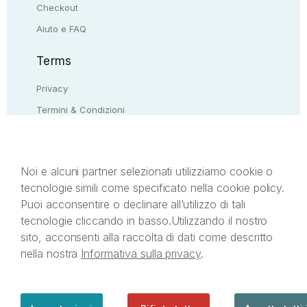
Checkout
Aiuto e FAQ
Terms
Privacy
Termini & Condizioni
Resi & rimborsi
Contattaci
Noi e alcuni partner selezionati utilizziamo cookie o
tecnologie simili come specificato nella cookie policy.
Il presente sito web è di proprietà di StreetLib S.r.l.
Puoi acconsentire o declinare all’utilizzo di tali
C.F. e P.IVA 05338720963. StreetLib S.r.l. è
tecnologie cliccando in basso.
Utilizzando il nostro
titolare di tutti i diritti di proprietà intellettuale
sito, acconsenti alla raccolta di dati come descritto
afferenti ai marchi, loghi e segni distintivi presenti
nella nostra
Informativa sulla privacy
.
sul sito web. Si invita l’utente a prendere visione
della privacy policy e delle condizioni relative ai
singoli servizi offerti da StreetLib. Servizio Clienti:
support@streetlib.com