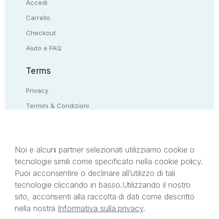
Accedi
Carrello
Checkout
Aiuto e FAQ
Terms
Privacy
Termini & Condizioni
Resi & rimborsi
Contattaci
Noi e alcuni partner selezionati utilizziamo cookie o
tecnologie simili come specificato nella cookie policy.
Il presente sito web è di proprietà di StreetLib S.r.l.
Puoi acconsentire o declinare all’utilizzo di tali
C.F. e P.IVA 05338720963. StreetLib S.r.l. è
tecnologie cliccando in basso.
Utilizzando il nostro
titolare di tutti i diritti di proprietà intellettuale
sito, acconsenti alla raccolta di dati come descritto
afferenti ai marchi, loghi e segni distintivi presenti
nella nostra
Informativa sulla privacy
.
sul sito web. Si invita l’utente a prendere visione
della privacy policy e delle condizioni relative ai