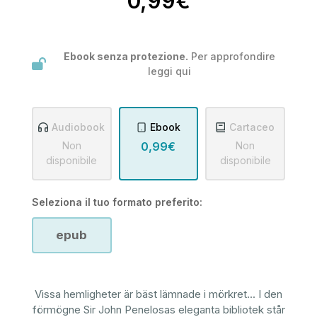
0,99€
Ebook senza protezione.
Per approfondire
leggi
qui
Audiobook
Ebook
Cartaceo
Non
0,99€
Non
disponibile
disponibile
Seleziona il tuo formato preferito:
epub
Vissa hemligheter är bäst lämnade i mörkret... I den
förmögne Sir John Penelosas eleganta bibliotek står