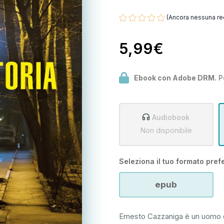
(Ancora nessuna re
5,99€
Ebook con Adobe DRM.
P
Audiobook
Non disponibile
Seleziona il tuo formato prefe
epub
Ernesto Cazzaniga è un uomo co