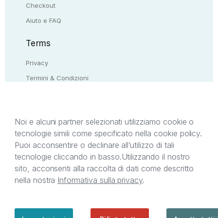
Checkout
Aiuto e FAQ
Terms
Privacy
Termini & Condizioni
Resi & rimborsi
Contattaci
Noi e alcuni partner selezionati utilizziamo cookie o
tecnologie simili come specificato nella cookie policy.
Il presente sito web è di proprietà di StreetLib S.r.l.
Puoi acconsentire o declinare all’utilizzo di tali
C.F. e P.IVA 05338720963. StreetLib S.r.l. è
tecnologie cliccando in basso.
Utilizzando il nostro
titolare di tutti i diritti di proprietà intellettuale
sito, acconsenti alla raccolta di dati come descritto
afferenti ai marchi, loghi e segni distintivi presenti
nella nostra
Informativa sulla privacy
.
sul sito web. Si invita l’utente a prendere visione
della privacy policy e delle condizioni relative ai
singoli servizi offerti da StreetLib. Servizio Clienti:
support@streetlib.com