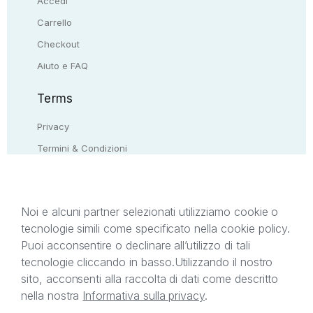
Accedi
Carrello
Checkout
Aiuto e FAQ
Terms
Privacy
Termini & Condizioni
Resi & rimborsi
Contattaci
Noi e alcuni partner selezionati utilizziamo cookie o
tecnologie simili come specificato nella cookie policy.
Il presente sito web è di proprietà di StreetLib S.r.l.
Puoi acconsentire o declinare all’utilizzo di tali
C.F. e P.IVA 05338720963. StreetLib S.r.l. è
tecnologie cliccando in basso.
Utilizzando il nostro
titolare di tutti i diritti di proprietà intellettuale
sito, acconsenti alla raccolta di dati come descritto
afferenti ai marchi, loghi e segni distintivi presenti
nella nostra
Informativa sulla privacy
.
sul sito web. Si invita l’utente a prendere visione
della privacy policy e delle condizioni relative ai