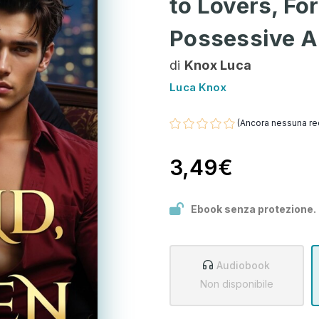
to Lovers, Fo
Possessive A
di
Knox Luca
Luca Knox
(Ancora nessuna re
3,49€
Ebook senza protezione.
Audiobook
Non disponibile