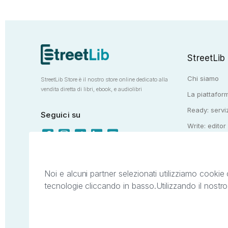
StreetLib
Chi siamo
StreetLib Store è il nostro store online dedicato alla
vendita diretta di libri, ebook, e audiolibri
La piattaform
Ready: serviz
Seguici su
Write: editor
Totem: e-stor
Noi e alcuni partner selezionati utilizziamo cookie 
tecnologie cliccando in basso.
Utilizzando il nostr
Il presente sito web è di proprietà di StreetL
segni distintivi presenti sul sito web. Si i