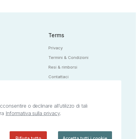
Terms
Privacy
Termini & Condizioni
Resi & rimborsi
Q
Contattaci
onsentire o declinare all’utilizzo di tali
tra
Informativa sulla privacy
.
ietà intellettuale afferenti ai marchi, loghi e
ingoli servizi offerti da StreetLib. Servizio
Rifiuta tutto
Accetta tutti i cookie