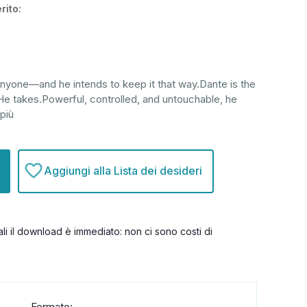
rito:
nyone—and he intends to keep it that way.Dante is the
He takes.Powerful, controlled, and untouchable, he
 più
Aggiungi alla Lista dei desideri
itali il download è immediato: non ci sono costi di
Formato: