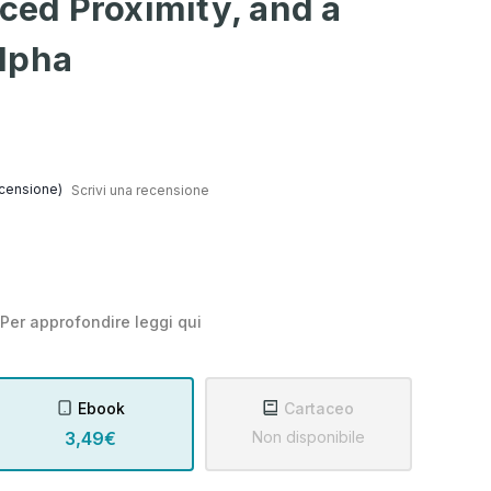
rced Proximity, and a
lpha
censione)
Scrivi una recensione
Per approfondire leggi
qui
Ebook
Cartaceo
3,49€
Non disponibile