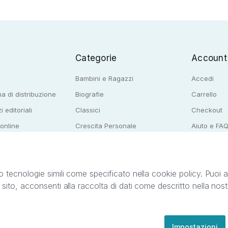
Categorie
Account
Bambini e Ragazzi
Accedi
a di distribuzione
Biografie
Carrello
i editoriali
Classici
Checkout
 online
Crescita Personale
Aiuto e FA
e per librerie
Narrativa
o tecnologie simili come specificato nella cookie policy. Puoi acc
o sito, acconsenti alla raccolta di dati come descritto nella nos
ib S.r.l. C.F. e P.IVA 05338720963. StreetLib S.r.l. è titolare di tutti i diritti di propr
nvita l’utente a prendere visione della privacy policy e delle condizioni relative ai s
Clienti: support@streetlib.com
Impostazioni