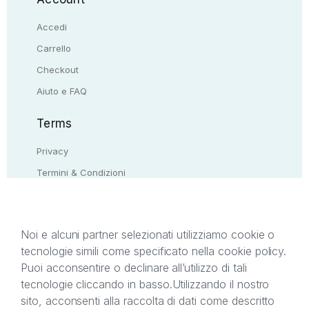
Accedi
Carrello
Checkout
Aiuto e FAQ
Terms
Privacy
Termini & Condizioni
Resi & rimborsi
Contattaci
Noi e alcuni partner selezionati utilizziamo cookie o
tecnologie simili come specificato nella cookie policy.
Il presente sito web è di proprietà di StreetLib S.r.l.
Puoi acconsentire o declinare all’utilizzo di tali
C.F. e P.IVA 05338720963. StreetLib S.r.l. è
tecnologie cliccando in basso.
Utilizzando il nostro
titolare di tutti i diritti di proprietà intellettuale
sito, acconsenti alla raccolta di dati come descritto
afferenti ai marchi, loghi e segni distintivi presenti