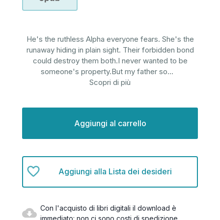
He's the ruthless Alpha everyone fears. She's the
runaway hiding in plain sight. Their forbidden bond
could destroy them both.I never wanted to be
someone's property.But my father so
...
Scopri di più
Disponibilità
attuale:
Aggiungi alla Lista dei desideri
Con l'acquisto di libri digitali il download è
immediato: non ci sono costi di spedizione