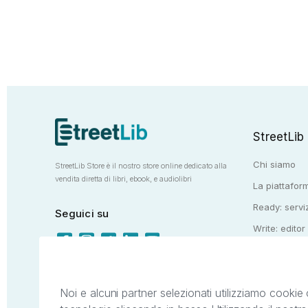
StreetLib
Chi siamo
StreetLib Store è il nostro store online dedicato alla
vendita diretta di libri, ebook, e audiolibri
La piattaform
Ready: serviz
Seguici su
Write: editor
Totem: e-stor
Noi e alcuni partner selezionati utilizziamo cookie 