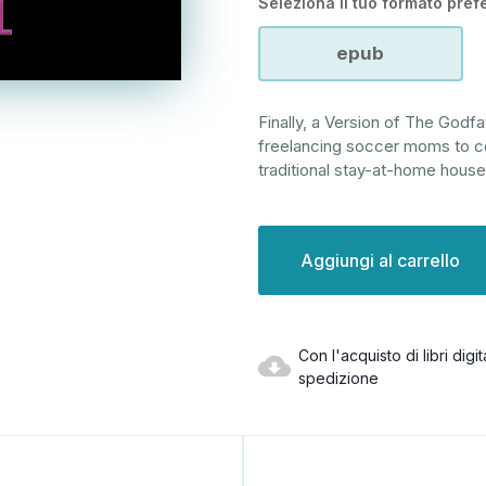
Seleziona il tuo formato prefe
epub
Finally, a Version of The Go
freelancing soccer moms to 
traditional stay-at-home hous
Disponibilità
attuale:
Con l'acquisto di libri dig
spedizione