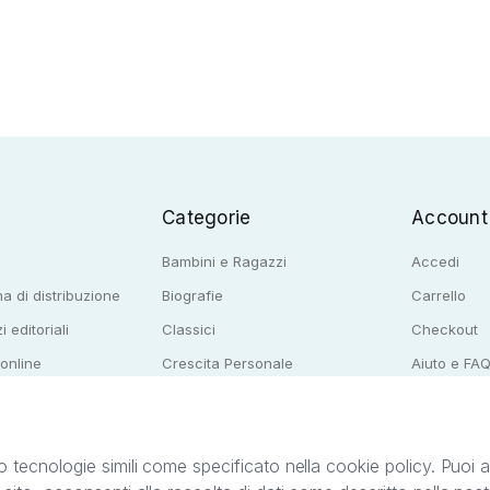
Categorie
Account
Bambini e Ragazzi
Accedi
a di distribuzione
Biografie
Carrello
i editoriali
Classici
Checkout
 online
Crescita Personale
Aiuto e FA
e per librerie
Narrativa
o tecnologie simili come specificato nella cookie policy. Puoi acc