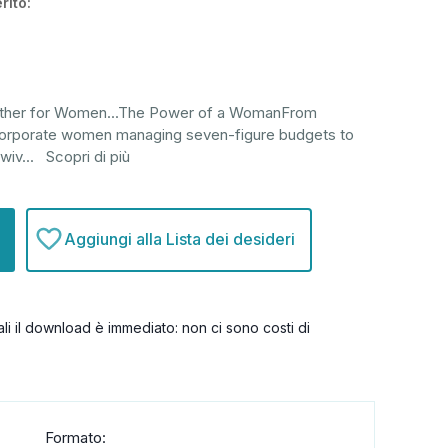
rito:
dfather for Women...The Power of a WomanFrom
corporate women managing seven-figure budgets to
ewiv
...
Scopri di più
Aggiungi alla Lista dei desideri
itali il download è immediato: non ci sono costi di
Formato: