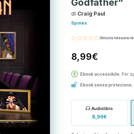
Godfather"
di
Craig Paul
Spines
(Ancora nessuna re
8,99€
Ebook accessibile.
Per a
Ebook senza protezione.
Audiolibro
8,99€