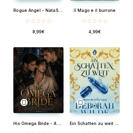
Rogue Angel - NataS Unplugged
Il Mago e il burrone
8,99€
4,99€
His Omega Bride - A Forced Marriage Omegaverse Romance With Royal Duty And Fated Bonding
Ein Schatten zu weit - Humorvolle Urban Fantasy