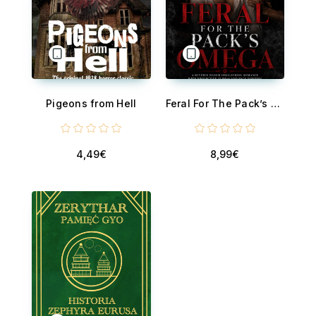
Pigeons from Hell
Feral For The Pack’s Omega - A Reverse Harem Omegaverse Romance With Protective Al-phas And Pack Bonding
4,49€
8,99€