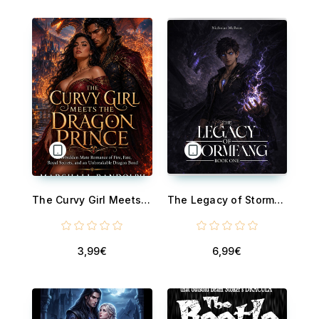
The Curvy Girl Meets the Dragon Prince - A Fated Bond of Forbidden Desire, Unbreakable Loyalty, and Unexpected Love
The Legacy of Stormfang - Book One
3,99€
6,99€