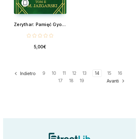
Zerythar: Pamięć Gyo - Historia Zephyra Eurusa Tom II
5,00€
9
10
11
12
13
14
15
16
Indietro
17
18
19
Avanti