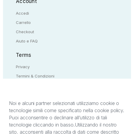
Account
Accedi
Carrello
Checkout
Aiuto e FAQ
Terms
Privacy
Termini & Condizioni
Resi & rimborsi
Contattaci
Noi e alcuni partner selezionati utilizziamo cookie o
tecnologie simili come specificato nella cookie policy.
Il presente sito web è di proprietà di StreetLib S.r.l.
Puoi acconsentire o declinare all’utilizzo di tali
C.F. e P.IVA 05338720963. StreetLib S.r.l. è
tecnologie cliccando in basso.
Utilizzando il nostro
titolare di tutti i diritti di proprietà intellettuale
sito, acconsenti alla raccolta di dati come descritto
afferenti ai marchi, loghi e segni distintivi presenti