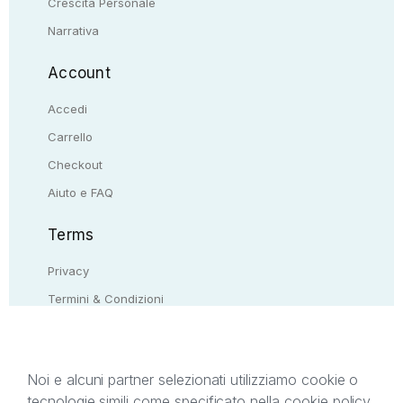
Crescita Personale
Narrativa
Account
Accedi
Carrello
Checkout
Aiuto e FAQ
Terms
Privacy
Termini & Condizioni
Resi & rimborsi
Contattaci
Noi e alcuni partner selezionati utilizziamo cookie o
tecnologie simili come specificato nella cookie policy.