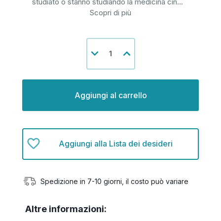
studiato o stanno studiando la medicina cin
...
Scopri di più
Disponibilità
Diminuisci
Aumenta
attuale:
la
la
quantità
quantità
di
di
undefined
undefined
Aggiungi alla Lista dei desideri
Spedizione in 7-10 giorni, il costo può variare
Altre informazioni: