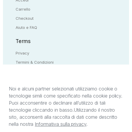
Carrello
Checkout
Aiuto e FAQ
Terms
Privacy
Termini & Condizioni
Resi & rimborsi
Contattaci
Noi e alcuni partner selezionati utilizziamo cookie o
tecnologie simili come specificato nella cookie policy.
Il presente sito web è di proprietà di StreetLib S.r.l.
Puoi acconsentire o declinare all’utilizzo di tali
C.F. e P.IVA 05338720963. StreetLib S.r.l. è
tecnologie cliccando in basso.
Utilizzando il nostro
titolare di tutti i diritti di proprietà intellettuale
sito, acconsenti alla raccolta di dati come descritto
afferenti ai marchi, loghi e segni distintivi presenti
nella nostra
Informativa sulla privacy
.
sul sito web. Si invita l’utente a prendere visione
della privacy policy e delle condizioni relative ai