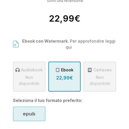
Scrivi una recensione
22,99€
Ebook con Watermark.
Per approfondire leggi
qui
Audiobook
Ebook
Cartaceo
Non
22,99€
Non
disponibile
disponibile
Seleziona il tuo formato preferito:
epub