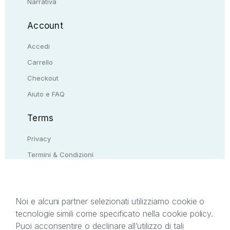
Narrativa
Account
Accedi
Carrello
Checkout
Aiuto e FAQ
Terms
Privacy
Termini & Condizioni
Resi & rimborsi
Contattaci
Noi e alcuni partner selezionati utilizziamo cookie o
tecnologie simili come specificato nella cookie policy.
Il presente sito web è di proprietà di StreetLib S.r.l.
Puoi acconsentire o declinare all’utilizzo di tali