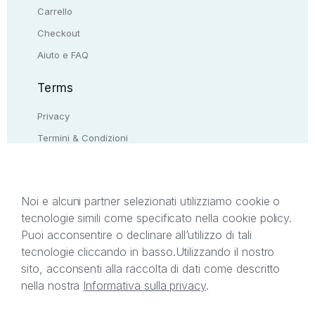
Carrello
Checkout
Aiuto e FAQ
Terms
Privacy
Termini & Condizioni
Resi & rimborsi
Contattaci
Noi e alcuni partner selezionati utilizziamo cookie o
tecnologie simili come specificato nella cookie policy.
Il presente sito web è di proprietà di StreetLib S.r.l.
Puoi acconsentire o declinare all’utilizzo di tali
C.F. e P.IVA 05338720963. StreetLib S.r.l. è
tecnologie cliccando in basso.
Utilizzando il nostro
titolare di tutti i diritti di proprietà intellettuale
sito, acconsenti alla raccolta di dati come descritto
afferenti ai marchi, loghi e segni distintivi presenti
nella nostra
Informativa sulla privacy
.
sul sito web. Si invita l’utente a prendere visione
della privacy policy e delle condizioni relative ai
singoli servizi offerti da StreetLib. Servizio Clienti: