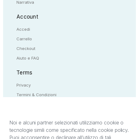
Narrativa
Account
Accedi
Carrello
Checkout
Aiuto e FAQ
Terms
Privacy
Termini & Condizioni
Resi & rimborsi
Contattaci
Noi e alcuni partner selezionati utilizziamo cookie o
tecnologie simili come specificato nella cookie policy.
Il presente sito web è di proprietà di StreetLib S.r.l.
Puoi acconsentire o declinare all’utilizzo di tali