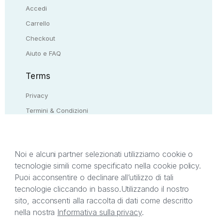
Accedi
Carrello
Checkout
Aiuto e FAQ
Terms
Privacy
Termini & Condizioni
Resi & rimborsi
Contattaci
Noi e alcuni partner selezionati utilizziamo cookie o
tecnologie simili come specificato nella cookie policy.
Il presente sito web è di proprietà di StreetLib S.r.l.
Puoi acconsentire o declinare all’utilizzo di tali
C.F. e P.IVA 05338720963. StreetLib S.r.l. è
tecnologie cliccando in basso.
Utilizzando il nostro
titolare di tutti i diritti di proprietà intellettuale
sito, acconsenti alla raccolta di dati come descritto
afferenti ai marchi, loghi e segni distintivi presenti
nella nostra
Informativa sulla privacy
.
sul sito web. Si invita l’utente a prendere visione