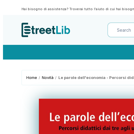
Hai bisogno di assistenza? Troverai tutto l'aiuto di cui hai biso
Home
Novità
Le parole dell'economia - Percorsi dida