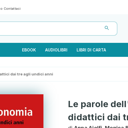
gno
Contattaci
EBOOK
AUDIOLIBRI
LIBRI DI CARTA
ttici dai tre agli undici anni
Le parole del
didattici dai 
di
Anna Aiolfi, Monica 