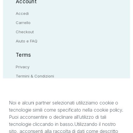
Account
Accedi
Carrello
Checkout
Aiuto e FAQ
Terms
Privacy
Termini & Condizioni
Resi & rimborsi
Contattaci
Noi e alcuni partner selezionati utilizziamo cookie o
tecnologie simili come specificato nella cookie policy.
Il presente sito web è di proprietà di StreetLib S.r.l.
Puoi acconsentire o declinare all’utilizzo di tali
C.F. e P.IVA 05338720963. StreetLib S.r.l. è
tecnologie cliccando in basso.
Utilizzando il nostro
titolare di tutti i diritti di proprietà intellettuale
sito, acconsenti alla raccolta di dati come descritto
afferenti ai marchi, loghi e segni distintivi presenti