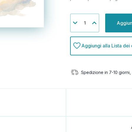
Disponibilità
Diminuisci
Aumenta
attuale:
la
la
quantità
quantità
di
di
undefined
undefined
Aggiungi alla Lista dei
Spedizione in 7-10 giorni, 