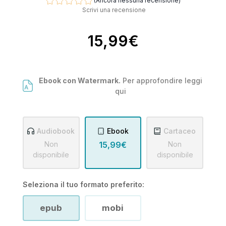
(Ancora nessuna recensione)
Scrivi una recensione
15,99€
Ebook con Watermark.
Per approfondire leggi
qui
Audiobook
Ebook
Cartaceo
Non
15,99€
Non
disponibile
disponibile
Seleziona il tuo formato preferito:
epub
mobi