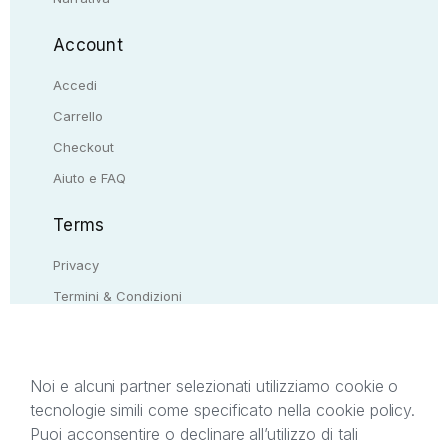
Account
Accedi
Carrello
Checkout
Aiuto e FAQ
Terms
Privacy
Termini & Condizioni
Resi & rimborsi
Contattaci
Noi e alcuni partner selezionati utilizziamo cookie o
tecnologie simili come specificato nella cookie policy.
Il presente sito web è di proprietà di StreetLib S.r.l.
Puoi acconsentire o declinare all’utilizzo di tali