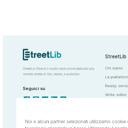
StreetLib
Chi siamo
StreetLib Store è il nostro store online dedicato alla
vendita diretta di libri, ebook, e audiolibri
La piattaform
Ready: serviz
Seguici su
Write: editor
Totem: e-stor
Noi e alcuni partner selezionati utilizziamo cookie 