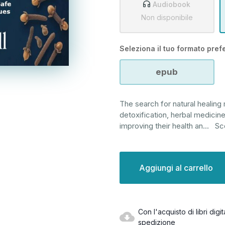
Audiobook
Non disponibile
Seleziona il tuo formato prefe
epub
The search for natural healing
detoxification, herbal medicine
improving their health an
...
Sco
Disponibilità
attuale:
Con l'acquisto di libri dig
spedizione