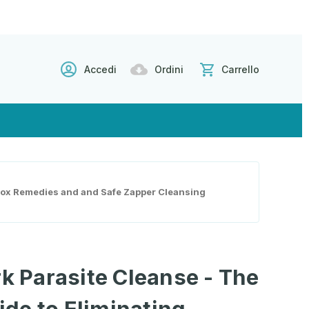
Accedi
Ordini
Carrello
etox Remedies and and Safe Zapper Cleansing
rk Parasite Cleanse - The
de to Eliminating