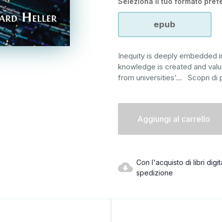
Seleziona il tuo formato prefe
epub
Inequity is deeply embedded i
knowledge is created and valu
from universities’
...
Scopri di 
Disponibilità
attuale:
Con l'acquisto di libri dig
spedizione