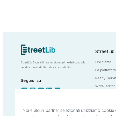
StreetLib
Chi siamo
StreetLib Store è il nostro store online dedicato alla
vendita diretta di libri, ebook, e audiolibri
La piattaform
Ready: serviz
Seguici su
Write: editor
Totem: e-stor
Noi e alcuni partner selezionati utilizziamo cookie 