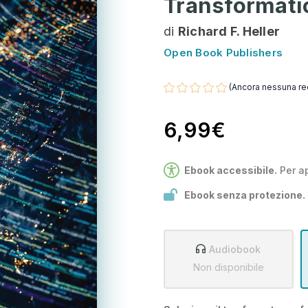
Transformati
di
Richard F. Heller
Open Book Publishers
(Ancora nessuna re
6,99€
Ebook accessibile.
Per a
Ebook senza protezione.
Audiobook
Non disponibile