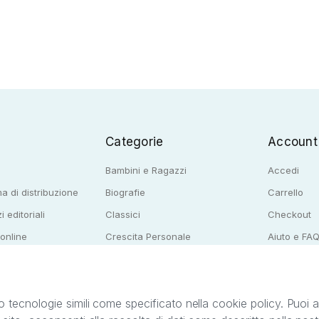
Categorie
Account
Bambini e Ragazzi
Accedi
a di distribuzione
Biografie
Carrello
i editoriali
Classici
Checkout
 online
Crescita Personale
Aiuto e FA
e per librerie
Narrativa
o tecnologie simili come specificato nella cookie policy. Puoi acc