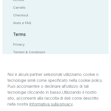
Carrello
Checkout
Aiuto e FAQ
Terms
Privacy
Termini & Condizioni
Resi & rimborsi
Contattaci
Noi e alcuni partner selezionati utilizziamo cookie o
tecnologie simili come specificato nella cookie policy.
Il presente sito web è di proprietà di StreetLib S.r.l.
Puoi acconsentire o declinare all’utilizzo di tali
C.F. e P.IVA 05338720963. StreetLib S.r.l. è
tecnologie cliccando in basso.
Utilizzando il nostro
titolare di tutti i diritti di proprietà intellettuale
sito, acconsenti alla raccolta di dati come descritto
afferenti ai marchi, loghi e segni distintivi presenti
nella nostra
Informativa sulla privacy
.
sul sito web. Si invita l’utente a prendere visione
della privacy policy e delle condizioni relative ai