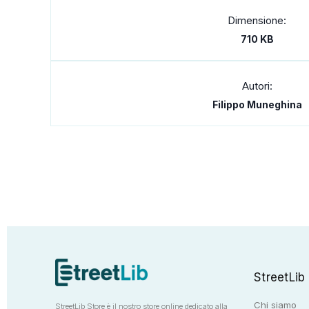
Dimensione:
710 KB
Autori:
Filippo Muneghina
StreetLib
Chi siamo
StreetLib Store è il nostro store online dedicato alla