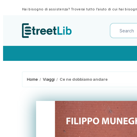
Hai bisogno di assistenza? Troverai tutto l'aiuto di cui hai biso
Home
Viaggi
Ce ne dobbiamo andare