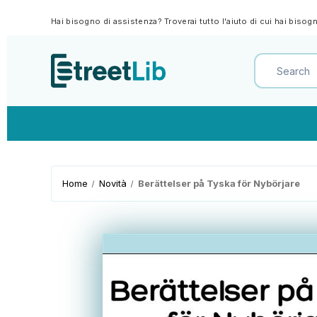
Hai bisogno di assistenza? Troverai tutto l'aiuto di cui hai biso
Home
Novità
Berättelser på Tyska för Nybörjare