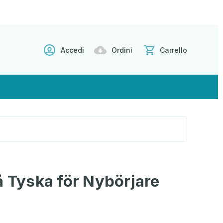
Accedi
Ordini
Carrello
å Tyska för Nybörjare