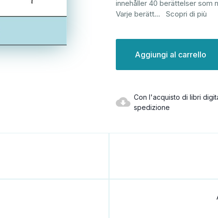
innehåller 40 berättelser som no
Varje berätt
...
Scopri di più
Disponibilità
attuale:
Con l'acquisto di libri dig
spedizione