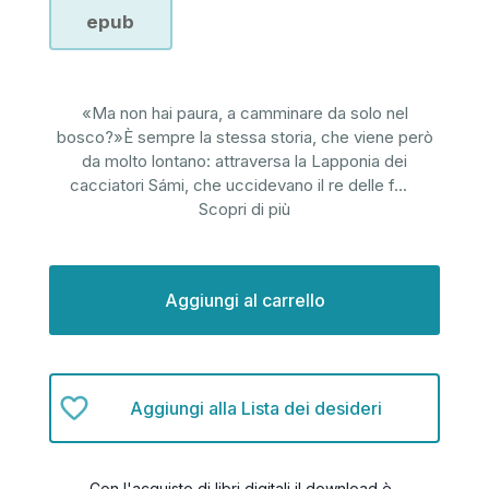
epub
«Ma non hai paura, a camminare da solo nel
bosco?»È sempre la stessa storia, che viene però
da molto lontano: attraversa la Lapponia dei
cacciatori Sámi, che uccidevano il re delle f
...
Scopri di più
Disponibilità
attuale:
Aggiungi alla Lista dei desideri
Con l'acquisto di libri digitali il download è