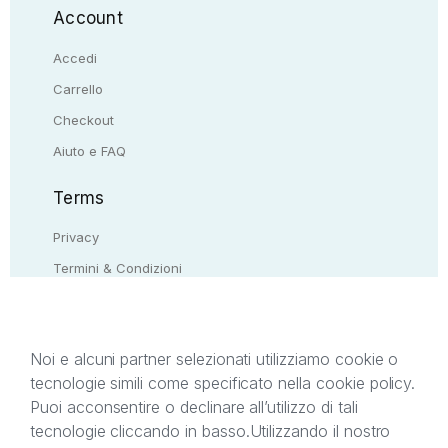
Account
Accedi
Carrello
Checkout
Aiuto e FAQ
Terms
Privacy
Termini & Condizioni
Resi & rimborsi
Contattaci
Noi e alcuni partner selezionati utilizziamo cookie o
tecnologie simili come specificato nella cookie policy.
Il presente sito web è di proprietà di StreetLib S.r.l.
Puoi acconsentire o declinare all’utilizzo di tali
C.F. e P.IVA 05338720963. StreetLib S.r.l. è
tecnologie cliccando in basso.
Utilizzando il nostro
titolare di tutti i diritti di proprietà intellettuale