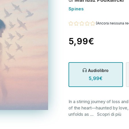
Spines
(Ancora nessuna re
5,99€
Audiolibro
5,99€
In a stirring journey of loss a
of the heart—haunted by love,
unfolds as
...
Scopri di più