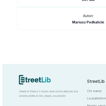
Autori:
Mariusz Podkalicki
StreetLib
Chi siamo
StreetLib Store è il nostro store online dedicato alla
vendita diretta di libri, ebook, e audiolibri
La piattaform
Ready: serviz