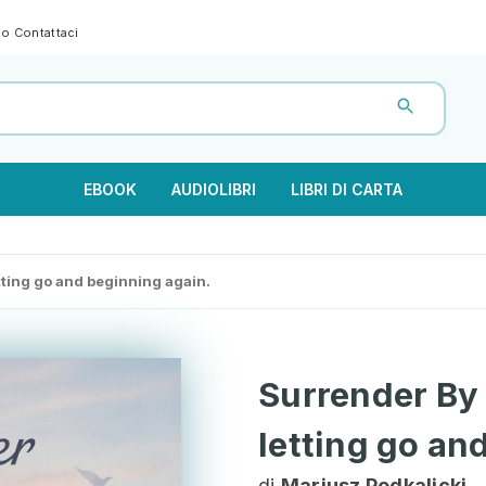
gno
Contattaci
EBOOK
AUDIOLIBRI
LIBRI DI CARTA
tting go and beginning again.
Surrender By
letting go an
di
Mariusz Podkalicki