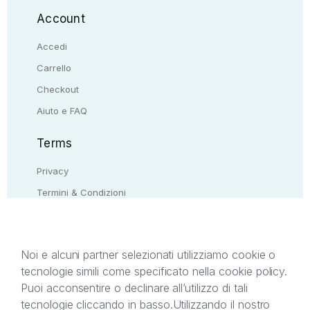
Account
Accedi
Carrello
Checkout
Aiuto e FAQ
Terms
Privacy
Termini & Condizioni
Resi & rimborsi
Contattaci
Noi e alcuni partner selezionati utilizziamo cookie o
tecnologie simili come specificato nella cookie policy.
Il presente sito web è di proprietà di StreetLib S.r.l.
Puoi acconsentire o declinare all’utilizzo di tali
C.F. e P.IVA 05338720963. StreetLib S.r.l. è
tecnologie cliccando in basso.
Utilizzando il nostro