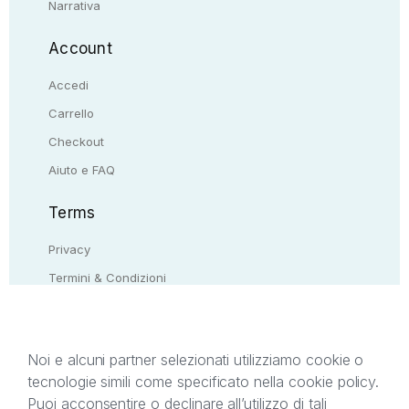
Narrativa
Account
Accedi
Carrello
Checkout
Aiuto e FAQ
Terms
Privacy
Termini & Condizioni
Resi & rimborsi
Contattaci
Noi e alcuni partner selezionati utilizziamo cookie o
tecnologie simili come specificato nella cookie policy.
Il presente sito web è di proprietà di StreetLib S.r.l.
Puoi acconsentire o declinare all’utilizzo di tali