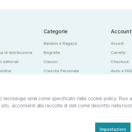
Categorie
Account
Bambini e Ragazzi
Accedi
a di distribuzione
Biografie
Carrello
i editoriali
Classici
Checkout
 online
Crescita Personale
Aiuto e FA
e per librerie
Narrativa
o tecnologie simili come specificato nella cookie policy. Puoi acc
o sito, acconsenti alla raccolta di dati come descritto nella nos
ib S.r.l. C.F. e P.IVA 05338720963. StreetLib S.r.l. è titolare di tutti i diritti di propr
nvita l’utente a prendere visione della privacy policy e delle condizioni relative ai s
Clienti: support@streetlib.com
Impostazioni