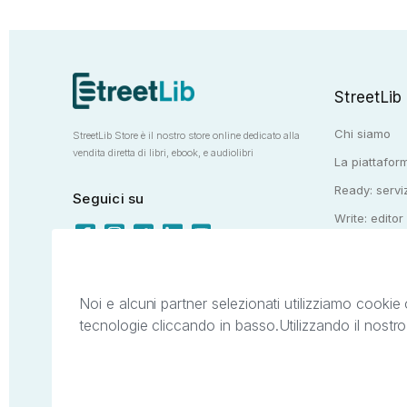
StreetLib
Chi siamo
StreetLib Store è il nostro store online dedicato alla
vendita diretta di libri, ebook, e audiolibri
La piattaform
Ready: serviz
Seguici su
Write: editor
Totem: e-stor
Noi e alcuni partner selezionati utilizziamo cookie 
tecnologie cliccando in basso.
Utilizzando il nostr
Il presente sito web è di proprietà di StreetL
segni distintivi presenti sul sito web. Si i