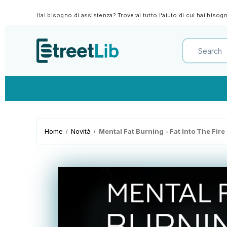
Hai bisogno di assistenza? Troverai tutto l'aiuto di cui hai biso
Home
Novità
Mental Fat Burning - Fat Into The Fire