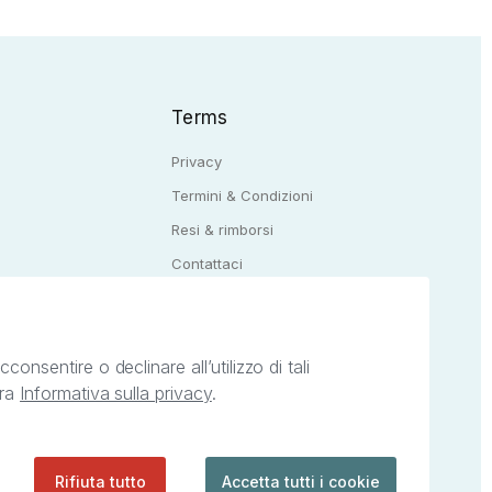
Terms
Privacy
Termini & Condizioni
Resi & rimborsi
Q
Contattaci
onsentire o declinare all’utilizzo di tali
tra
Informativa sulla privacy
.
ietà intellettuale afferenti ai marchi, loghi e
ingoli servizi offerti da StreetLib. Servizio
Rifiuta tutto
Accetta tutti i cookie