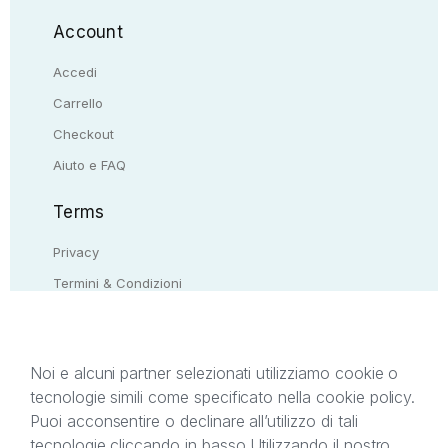
Account
Accedi
Carrello
Checkout
Aiuto e FAQ
Terms
Privacy
Termini & Condizioni
Resi & rimborsi
Contattaci
Noi e alcuni partner selezionati utilizziamo cookie o
tecnologie simili come specificato nella cookie policy.
Il presente sito web è di proprietà di StreetLib S.r.l.
Puoi acconsentire o declinare all’utilizzo di tali
C.F. e P.IVA 05338720963. StreetLib S.r.l. è
tecnologie cliccando in basso.
Utilizzando il nostro