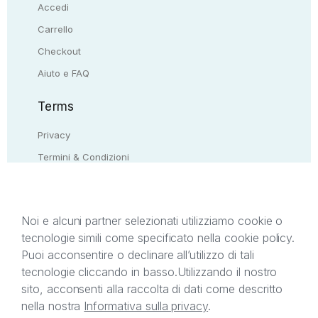
Accedi
Carrello
Checkout
Aiuto e FAQ
Terms
Privacy
Termini & Condizioni
Resi & rimborsi
Contattaci
Noi e alcuni partner selezionati utilizziamo cookie o
tecnologie simili come specificato nella cookie policy.
Il presente sito web è di proprietà di StreetLib S.r.l.
Puoi acconsentire o declinare all’utilizzo di tali
C.F. e P.IVA 05338720963. StreetLib S.r.l. è
tecnologie cliccando in basso.
Utilizzando il nostro
titolare di tutti i diritti di proprietà intellettuale
sito, acconsenti alla raccolta di dati come descritto
afferenti ai marchi, loghi e segni distintivi presenti
nella nostra
Informativa sulla privacy
.
sul sito web. Si invita l’utente a prendere visione