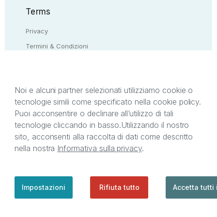
Terms
Privacy
Termini & Condizioni
Resi & rimborsi
Contattaci
Noi e alcuni partner selezionati utilizziamo cookie o
tecnologie simili come specificato nella cookie policy.
Il presente sito web è di proprietà di StreetLib S.r.l.
Puoi acconsentire o declinare all’utilizzo di tali
C.F. e P.IVA 05338720963. StreetLib S.r.l. è
tecnologie cliccando in basso.
Utilizzando il nostro
titolare di tutti i diritti di proprietà intellettuale
sito, acconsenti alla raccolta di dati come descritto
afferenti ai marchi, loghi e segni distintivi presenti
nella nostra
Informativa sulla privacy
.
sul sito web. Si invita l’utente a prendere visione
della privacy policy e delle condizioni relative ai
singoli servizi offerti da StreetLib. Servizio Clienti:
support@streetlib.com
Impostazioni
Rifiuta tutto
Accetta tutti