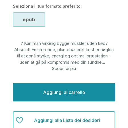
Seleziona il tuo formato preferito:
epub
? Kan man virkelig bygge muskler uden kød?
Absolut! En nærende, plantebaseret kost er nøglen
til at opnå styrke, energi og optimal præstation –
uden at gå på kompromis med din sundhe
...
Scopri di più
Disponibilità
attuale:
Aggiungi alla Lista dei desideri