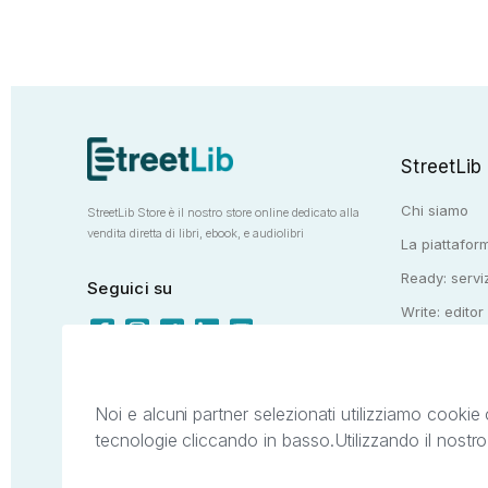
StreetLib
Chi siamo
StreetLib Store è il nostro store online dedicato alla
vendita diretta di libri, ebook, e audiolibri
La piattaform
Ready: serviz
Seguici su
Write: editor
Totem: e-stor
Noi e alcuni partner selezionati utilizziamo cookie 
tecnologie cliccando in basso.
Utilizzando il nostr
Il presente sito web è di proprietà di StreetL
segni distintivi presenti sul sito web. Si i