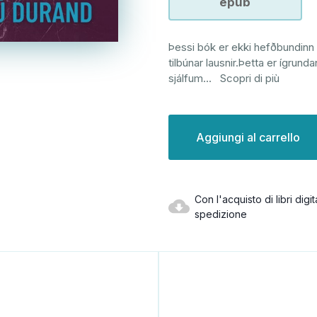
epub
Þessi bók er ekki hefðbundinn l
tilbúnar lausnir.Þetta er ígrun
sjálfum
...
Scopri di più
Disponibilità
attuale:
Con l'acquisto di libri dig
spedizione