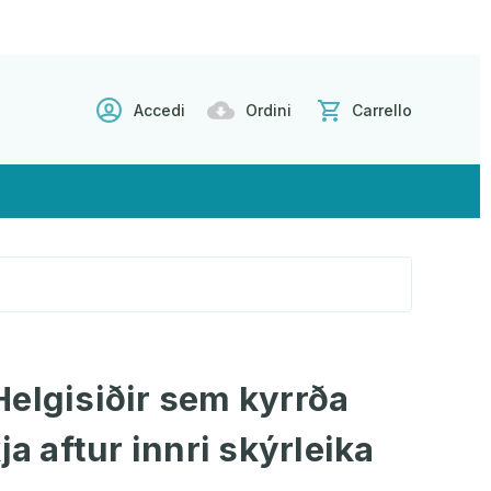
Accedi
Ordini
Carrello
- Helgisiðir sem kyrrða
ja aftur innri skýrleika