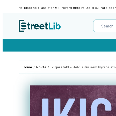
Hai bisogno di assistenza? Troverai tutto l'aiuto di cui hai biso
Home
Novità
Ikigai í takt - Helgisiðir sem kyrrða st