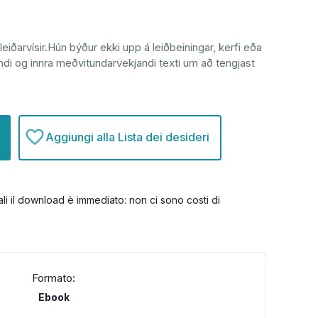
eiðarvísir.Hún býður ekki upp á leiðbeiningar, kerfi eða
dandi og innra meðvitundarvekjandi texti um að tengjast
Aggiungi alla Lista dei desideri
itali il download è immediato: non ci sono costi di
Formato:
Ebook