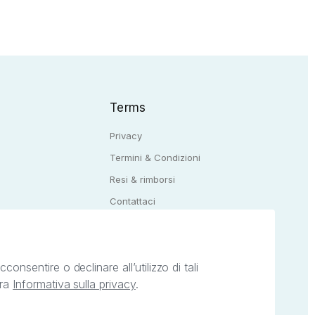
Terms
Privacy
Termini & Condizioni
Resi & rimborsi
Q
Contattaci
onsentire o declinare all’utilizzo di tali
tra
Informativa sulla privacy
.
ietà intellettuale afferenti ai marchi, loghi e
ingoli servizi offerti da StreetLib. Servizio