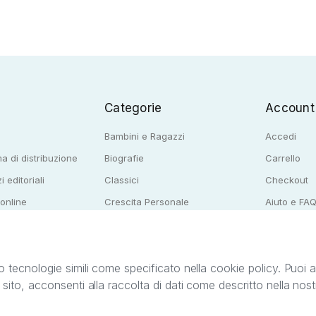
Categorie
Account
Bambini e Ragazzi
Accedi
a di distribuzione
Biografie
Carrello
i editoriali
Classici
Checkout
 online
Crescita Personale
Aiuto e FA
e per librerie
Narrativa
o tecnologie simili come specificato nella cookie policy. Puoi acc
o sito, acconsenti alla raccolta di dati come descritto nella nos
ib S.r.l. C.F. e P.IVA 05338720963. StreetLib S.r.l. è titolare di tutti i diritti di propr
nvita l’utente a prendere visione della privacy policy e delle condizioni relative ai s
Clienti: support@streetlib.com