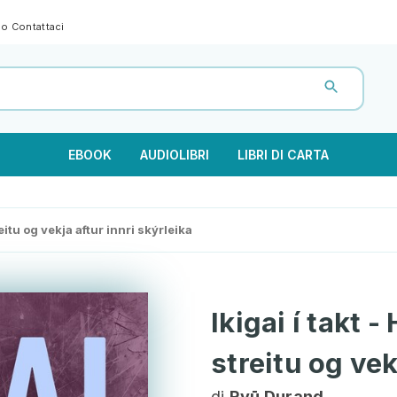
gno
Contattaci
EBOOK
AUDIOLIBRI
LIBRI DI CARTA
reitu og vekja aftur innri skýrleika
Ikigai í takt 
streitu og vek
di
Ryū Durand