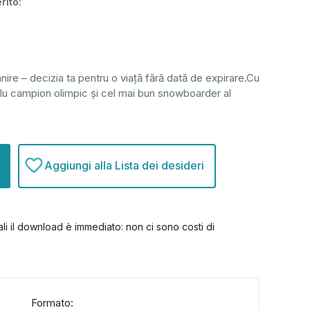
rito:
rânire – decizia ta pentru o viață fără dată de expirare.Cu
lu campion olimpic și cel mai bun snowboarder al
Aggiungi alla Lista dei desideri
itali il download è immediato: non ci sono costi di
Formato: