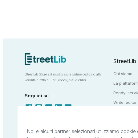
StreetLib
Chi siamo
StreetLib Store è il nostro store online dedicato alla
vendita diretta di libri, ebook, e audiolibri
La piattaform
Ready: serviz
Seguici su
Write: editor
Totem: e-stor
Noi e alcuni partner selezionati utilizziamo cookie 