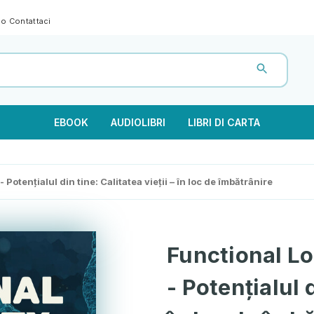
gno
Contattaci
EBOOK
AUDIOLIBRI
LIBRI DI CARTA
Potențialul din tine: Calitatea vieții – în loc de îmbătrânire
Functional Lo
- Potențialul d