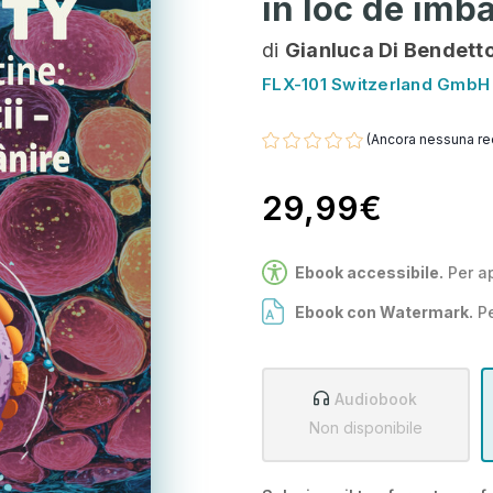
în loc de îmb
di
Gianluca Di Bendett
FLX-101 Switzerland GmbH
(Ancora nessuna re
29,99€
Ebook accessibile.
Per a
Ebook con Watermark.
Pe
Audiobook
Non disponibile