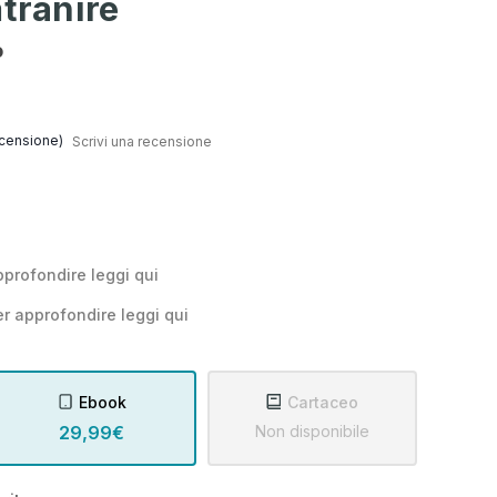
ătrânire
o
censione)
Scrivi una recensione
pprofondire leggi
qui
r approfondire leggi
qui
Ebook
Cartaceo
29,99€
Non disponibile