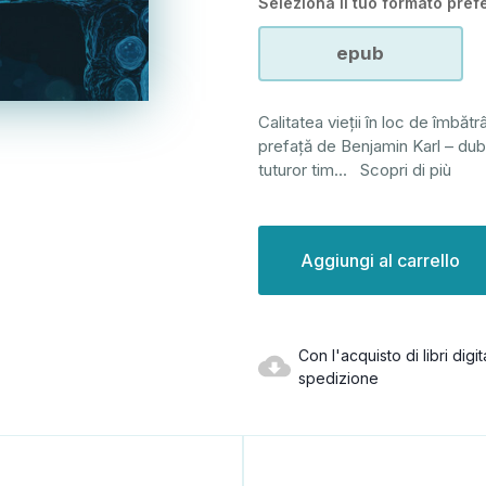
Seleziona il tuo formato prefe
epub
Calitatea vieții în loc de îmbăt
prefață de Benjamin Karl – dub
tuturor tim
...
Scopri di più
Disponibilità
attuale:
Con l'acquisto di libri dig
spedizione