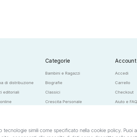
Categorie
Account
Bambini e Ragazzi
Accedi
a di distribuzione
Biografie
Carrello
i editoriali
Classici
Checkout
 online
Crescita Personale
Aiuto e FA
e per librerie
Narrativa
o tecnologie simili come specificato nella cookie policy. Puoi acc