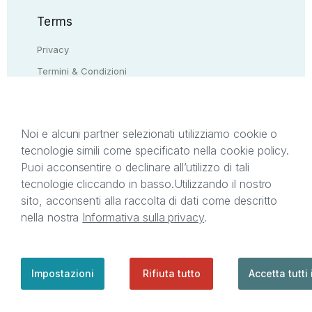
Terms
Privacy
Termini & Condizioni
Resi & rimborsi
Contattaci
Noi e alcuni partner selezionati utilizziamo cookie o
tecnologie simili come specificato nella cookie policy.
Il presente sito web è di proprietà di StreetLib S.r.l.
Puoi acconsentire o declinare all’utilizzo di tali
C.F. e P.IVA 05338720963. StreetLib S.r.l. è
tecnologie cliccando in basso.
Utilizzando il nostro
titolare di tutti i diritti di proprietà intellettuale
sito, acconsenti alla raccolta di dati come descritto
afferenti ai marchi, loghi e segni distintivi presenti
nella nostra
Informativa sulla privacy
.
sul sito web. Si invita l’utente a prendere visione
della privacy policy e delle condizioni relative ai
singoli servizi offerti da StreetLib. Servizio Clienti:
support@streetlib.com
Impostazioni
Rifiuta tutto
Accetta tutti