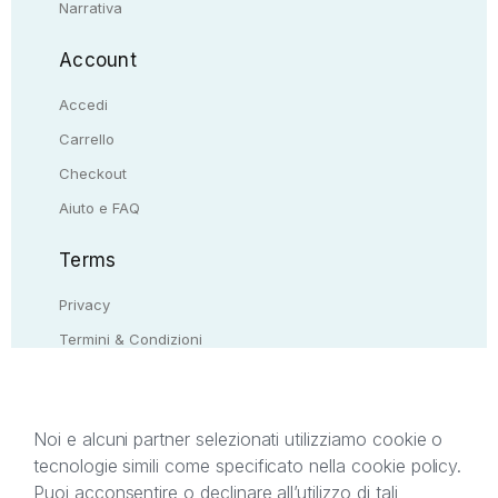
Narrativa
Account
Accedi
Carrello
Checkout
Aiuto e FAQ
Terms
Privacy
Termini & Condizioni
Resi & rimborsi
Contattaci
Noi e alcuni partner selezionati utilizziamo cookie o
tecnologie simili come specificato nella cookie policy.
Il presente sito web è di proprietà di StreetLib S.r.l.
Puoi acconsentire o declinare all’utilizzo di tali