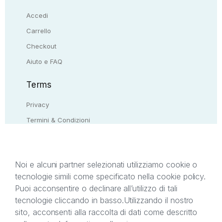
Accedi
Carrello
Checkout
Aiuto e FAQ
Terms
Privacy
Termini & Condizioni
Resi & rimborsi
Contattaci
Noi e alcuni partner selezionati utilizziamo cookie o
tecnologie simili come specificato nella cookie policy.
Il presente sito web è di proprietà di StreetLib S.r.l.
Puoi acconsentire o declinare all’utilizzo di tali
C.F. e P.IVA 05338720963. StreetLib S.r.l. è
tecnologie cliccando in basso.
Utilizzando il nostro
titolare di tutti i diritti di proprietà intellettuale
sito, acconsenti alla raccolta di dati come descritto
afferenti ai marchi, loghi e segni distintivi presenti