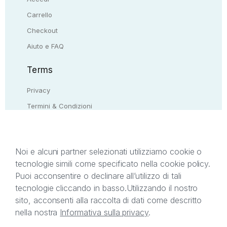
Carrello
Checkout
Aiuto e FAQ
Terms
Privacy
Termini & Condizioni
Resi & rimborsi
Contattaci
Noi e alcuni partner selezionati utilizziamo cookie o
tecnologie simili come specificato nella cookie policy.
Il presente sito web è di proprietà di StreetLib S.r.l.
Puoi acconsentire o declinare all’utilizzo di tali
C.F. e P.IVA 05338720963. StreetLib S.r.l. è
tecnologie cliccando in basso.
Utilizzando il nostro
titolare di tutti i diritti di proprietà intellettuale
sito, acconsenti alla raccolta di dati come descritto
afferenti ai marchi, loghi e segni distintivi presenti
nella nostra
Informativa sulla privacy
.
sul sito web. Si invita l’utente a prendere visione
della privacy policy e delle condizioni relative ai