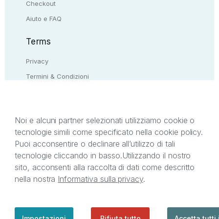
Checkout
Aiuto e FAQ
Terms
Privacy
Termini & Condizioni
Resi & rimborsi
Contattaci
Noi e alcuni partner selezionati utilizziamo cookie o
tecnologie simili come specificato nella cookie policy.
Il presente sito web è di proprietà di StreetLib S.r.l.
Puoi acconsentire o declinare all’utilizzo di tali
C.F. e P.IVA 05338720963. StreetLib S.r.l. è
tecnologie cliccando in basso.
Utilizzando il nostro
titolare di tutti i diritti di proprietà intellettuale
sito, acconsenti alla raccolta di dati come descritto
afferenti ai marchi, loghi e segni distintivi presenti
nella nostra
Informativa sulla privacy
.
sul sito web. Si invita l’utente a prendere visione
della privacy policy e delle condizioni relative ai
singoli servizi offerti da StreetLib. Servizio Clienti:
support@streetlib.com
Impostazioni
Rifiuta tutto
Accetta tutti